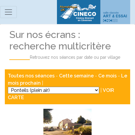
Sur nos écrans :
recherche multicritère
Retrouvez nos séances par date ou par village
Toutes nos séances
-
Cette semaine
-
Ce mois
-
Le
mois prochain
|
|
VOIR
CARTE