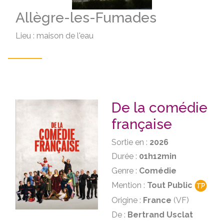
Allègre-les-Fumades
Lieu : maison de l'eau
De la comédie
française
Sortie en :
2026
Durée :
01h12min
Genre :
Comédie
Mention :
Tout Public
Origine :
France
(VF)
De :
Bertrand Usclat