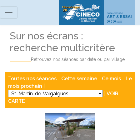
Sur nos écrans :
recherche multicritère
Retrouvez nos séances par date ou par village
Toutes nos séances
-
Cette semaine
-
Ce mois
-
Le
mois prochain
|
|
VOIR
CARTE