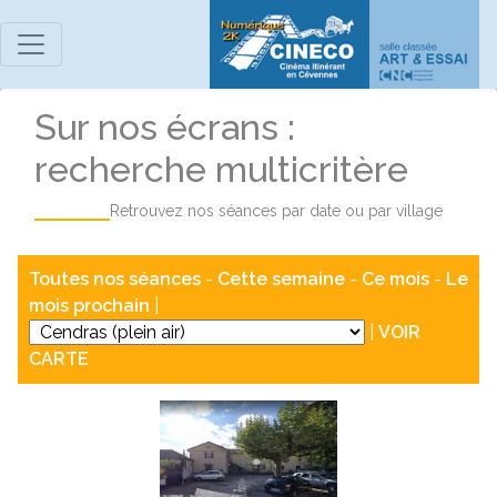
Sur nos écrans :
recherche multicritère
Retrouvez nos séances par date ou par village
Toutes nos séances
-
Cette semaine
-
Ce mois
-
Le
mois prochain
|
|
VOIR
CARTE