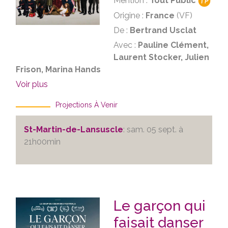
Mention :
Tout Public
Origine :
France
(VF)
De :
Bertrand Usclat
Avec :
Pauline Clément,
Laurent Stocker, Julien
Frison, Marina Hands
Voir plus
Projections À Venir
St-Martin-de-Lansuscle
: sam. 05 sept. à
21h00min
Le garçon qui
faisait danser