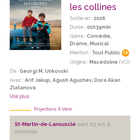
les collines
Sortie en :
2026
Durée :
01h39min
Genre :
Comédie,
Drame, Musical
Mention :
Tout Public
Origine :
Macédoine
(VO)
De :
Georgi M. Unkovski
Avec :
Arif Jakup, Agush Agushev, Dora Akan
Zlatanova
Voir plus
Projections À Venir
St-Martin-de-Lansuscle
: sam. 03 oct. à
21h00min