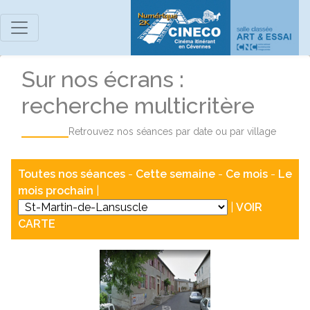
Sur nos écrans :
recherche multicritère
Retrouvez nos séances par date ou par village
Toutes nos séances
-
Cette semaine
-
Ce mois
-
Le
mois prochain
|
|
VOIR
CARTE