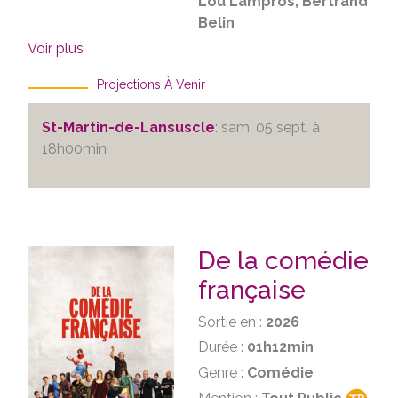
Lou Lampros, Bertrand
Belin
Voir plus
Projections À Venir
St-Martin-de-Lansuscle
: sam. 05 sept. à
18h00min
De la comédie
française
Sortie en :
2026
Durée :
01h12min
Genre :
Comédie