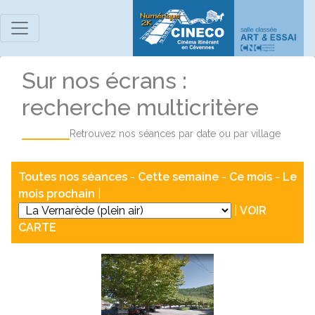
Sur nos écrans :
recherche multicritère
Retrouvez nos séances par date ou par village
Toutes nos séances
-
Cette semaine
-
Ce mois
-
Le
mois prochain
|
|
VOIR
CARTE