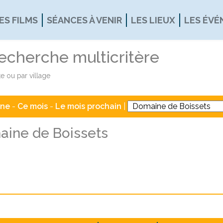
ES FILMS
SÉANCES À VENIR
LES LIEUX
LES ÉV
recherche multicritère
e ou par village
ine
-
Ce mois
-
Le mois prochain
|
ine de Boissets