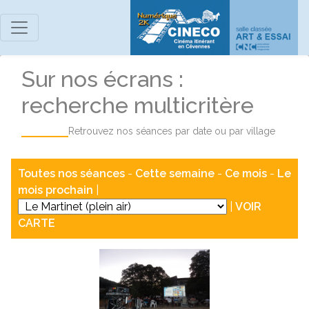
Sur nos écrans :
recherche multicritère
Retrouvez nos séances par date ou par village
Toutes nos séances
-
Cette semaine
-
Ce mois
-
Le
mois prochain
|
|
VOIR
CARTE