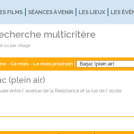
ES FILMS
SÉANCES À VENIR
LES LIEUX
LES ÉV
recherche multicritère
e ou par village
ine
-
Ce mois
-
Le mois prochain
|
c (plein air)
tuée entre l' avenue de la Résistance et la rue de l' école