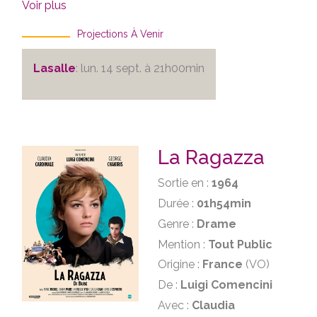
Voir plus
Projections À Venir
Lasalle
: lun. 14 sept. à 21h00min
La Ragazza
Sortie en :
1964
Durée :
01h54min
Genre :
Drame
Mention :
Tout Public
Origine :
France
(VO)
De :
Luigi Comencini
Avec :
Claudia