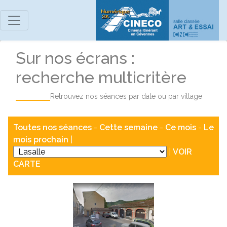
Sur nos écrans :
recherche multicritère
Retrouvez nos séances par date ou par village
Toutes nos séances
-
Cette semaine
-
Ce mois
-
Le
mois prochain
|
|
VOIR
CARTE