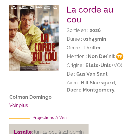
La corde au
cou
Sortie en :
2026
Durée :
01h45min
Genre :
Thriller
Mention :
Non Definit
Origine :
Etats-Unis
(VO)
De :
Gus Van Sant
Avec :
Bill Skarsgård,
Dacre Montgomery,
Colman Domingo
Voir plus
Projections À Venir
Lasalle
: lun. 12 oct. à 21h00min