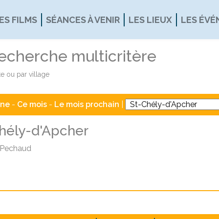
ES FILMS
SÉANCES À VENIR
LES LIEUX
LES ÉV
recherche multicritère
e ou par village
ine
-
Ce mois
-
Le mois prochain
|
hély-d'Apcher
 Pechaud