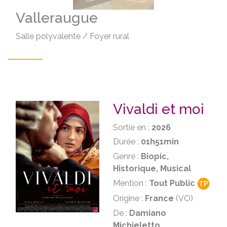
Valleraugue
Salle polyvalente / Foyer rural
Vivaldi et moi
Sortie en :
2026
Durée :
01h51min
Genre :
Biopic,
Historique, Musical
Mention :
Tout Public
Origine :
France
(VO)
De :
Damiano
Michieletto