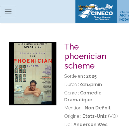
The
phoenician
scheme
Sortie en :
2025
Durée :
01h41min
Genre :
Comedie
Dramatique
Mention :
Non Definit
Origine :
Etats-Unis
(VO)
De :
Anderson Wes